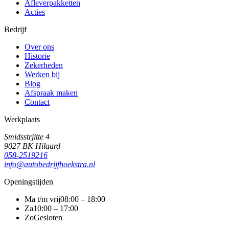
Afleverpakketten
Acties
Bedrijf
Over ons
Historie
Zekerheden
Werken bij
Blog
Afspraak maken
Contact
Werkplaats
Smidsstrjitte 4
9027 BK Hilaard
058-2519216
info@autobedrijfhoekstra.nl
Openingstijden
Ma t/m vrij
08:00 – 18:00
Za
10:00 – 17:00
Zo
Gesloten